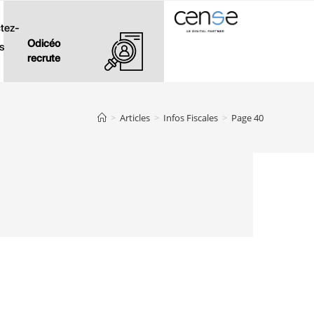
tez-
Odicéo
s
recrute
>
Articles
>
Infos Fiscales
>
Page 40