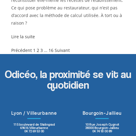
reconstituer elle-même les recettes de l’établissement.
Ce qui pose problème au restaurateur, qui n’est pas
d’accord avec la méthode de calcul utilisée. À tort ou à
raison ?
Lire la suite
Précédent
1
2
3
…
16
Suivant
Odicéo, la proximité se vit au
quotidien
Lyon / Villeurbanne
Bourgoin-Jallieu
115 boulevard de Stalingrad
10 Rue Joseph Cugnot
69616 Villeurbanne
38300 Bourgoin-Jallieu
04 72 69 53 00
04 74 93 00 89