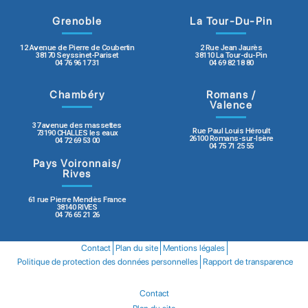
Grenoble
La Tour-Du-Pin
12 Avenue de Pierre de Coubertin
2 Rue Jean Jaurès
38170 Seyssinet-Pariset
38110 La Tour-du-Pin
04 76 96 17 31
04 69 82 18 80
Chambéry
Romans /
Valence
37 avenue des massettes
Rue Paul Louis Héroult
73190 CHALLES les eaux
26100 Romans-sur-Isère
04 72 69 53 00
04 75 71 25 55
Pays Voironnais/
Rives
61 rue Pierre Mendès France
38140 RIVES
04 76 65 21 26
Contact
Plan du site
Mentions légales
Politique de protection des données personnelles
Rapport de transparence
Contact