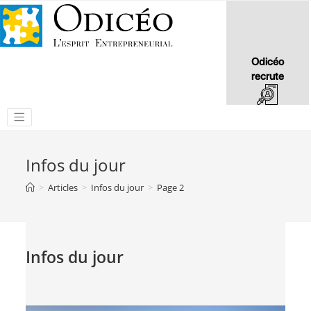
Odicéo
recrute
Infos du jour
>
Articles
>
Infos du jour
>
Page 2
Infos du jour