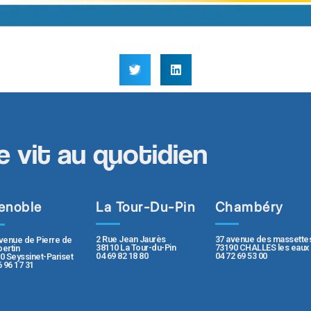
e vit au quotidien
enoble
La Tour-Du-Pin
Chambéry
2 Rue Jean Jaurès
37 avenue des massette
venue de Pierre de
38110 La Tour-du-Pin
73190 CHALLES les eaux
ertin
04 69 82 18 80
04 72 69 53 00
0 Seyssinet-Pariset
6 96 17 31