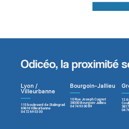
Odicéo, la proximité s
Lyon /
Bourgoin-Jallieu
Gr
Villeurbanne
10 Rue Joseph Cugnot
12 A
38300 Bourgoin-Jallieu
Coub
115 boulevard de Stalingrad
04 74 93 00 89
3817
69616 Villeurbanne
04 7
04 72 69 53 00