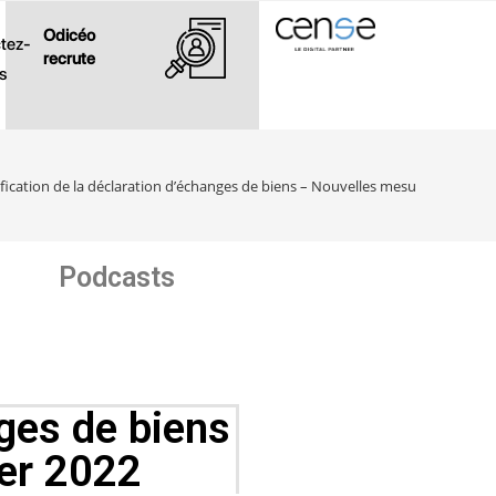
Odicéo
tez-
recrute
s
ication de la déclaration d’échanges de biens – Nouvelles mesures au 1er j
Podcasts
nges de biens
ier 2022