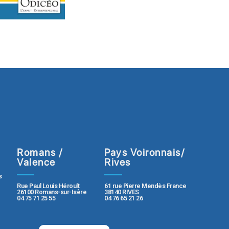
Romans /
Pays Voironnais/
Valence
Rives
s
Rue Paul Louis Héroult
61 rue Pierre Mendès France
26100 Romans-sur-Isère
38140 RIVES
04 75 71 25 55
04 76 65 21 26