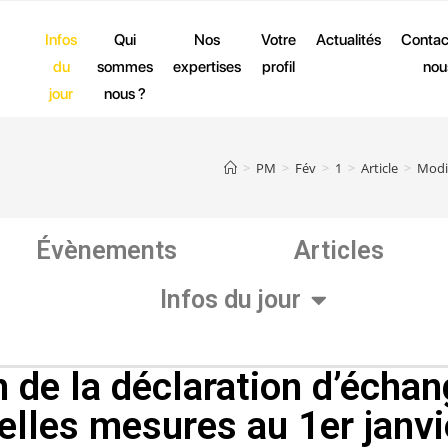
Infos
Qui
Nos
Votre
Actualités
Contac
du
sommes
expertises
profil
nou
jour
nous ?
>
PM
>
Fév
>
1
>
Article
>
Modif
Évènements
Articles
Infos du jour
 de la déclaration d’écha
lles mesures au 1er janv