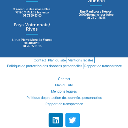
Valence
37 avenue des massettes
Rue Paul Louis Héroult
73190 CHALLES les eaux
26100 Romans-sur-Isère
04 72 69 53 00
04 75 71 25 55
Pays Voironnais/
Rives
61 rue Pierre Mendès France
38140 RIVES
04 76 65 21 26
Contact
Plan du site
Mentions légales
Politique de protection des données personnelles
Rapport de transparence
Contact
Plan du site
Mentions légales
Politique de protection des données personnelles
Rapport de transparence