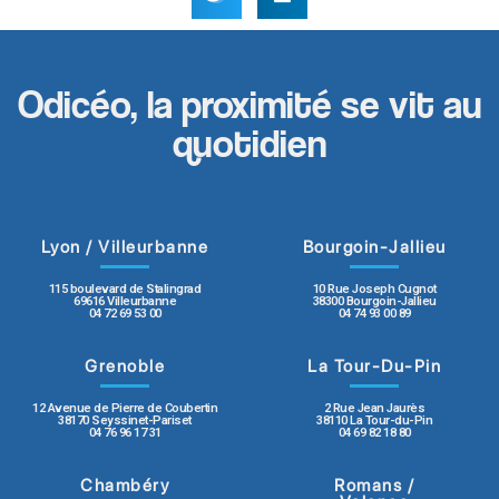
Odicéo, la proximité se vit au
quotidien
Lyon / Villeurbanne
Bourgoin-Jallieu
115 boulevard de Stalingrad
10 Rue Joseph Cugnot
69616 Villeurbanne
38300 Bourgoin-Jallieu
04 72 69 53 00
04 74 93 00 89
Grenoble
La Tour-Du-Pin
12 Avenue de Pierre de Coubertin
2 Rue Jean Jaurès
38170 Seyssinet-Pariset
38110 La Tour-du-Pin
04 76 96 17 31
04 69 82 18 80
Chambéry
Romans /