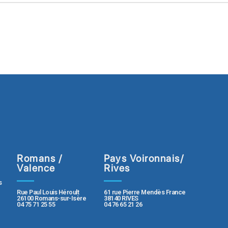
Romans /
Pays Voironnais/
Valence
Rives
s
Rue Paul Louis Héroult
61 rue Pierre Mendès France
26100 Romans-sur-Isère
38140 RIVES
04 75 71 25 55
04 76 65 21 26