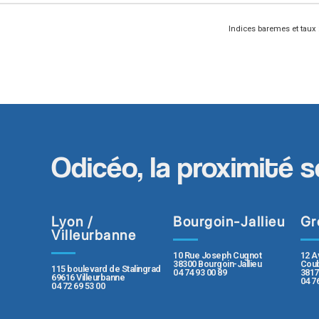
Indices baremes et taux
Odicéo, la proximité s
Lyon /
Bourgoin-Jallieu
Gr
Villeurbanne
10 Rue Joseph Cugnot
12 A
38300 Bourgoin-Jallieu
Coub
115 boulevard de Stalingrad
04 74 93 00 89
3817
69616 Villeurbanne
04 7
04 72 69 53 00