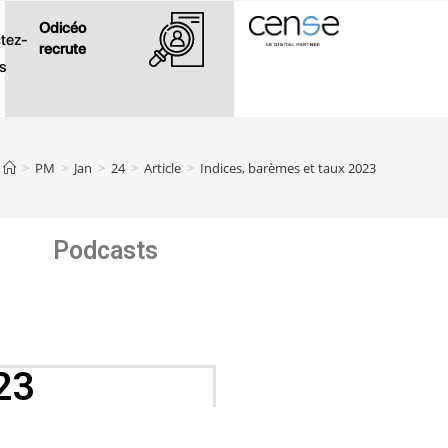
Odicéo
tez-
recrute
s
>
PM
>
Jan
>
24
>
Article
>
Indices, barèmes et taux 2023
Podcasts
23