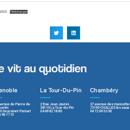
 2023
Télécharger
e vit au quotidien
enoble
La Tour-Du-Pin
Chambéry
2 Rue Jean Jaurès
37 avenue des massette
venue de Pierre de
38110 La Tour-du-Pin
73190 CHALLES les eaux
ertin
04 69 82 18 80
04 72 69 53 00
0 Seyssinet-Pariset
6 96 17 31