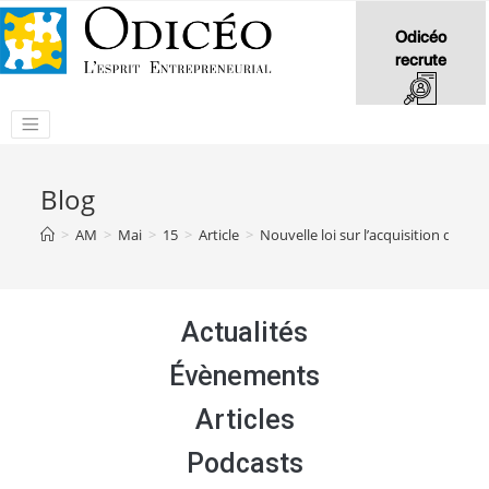
Odicéo
recrute
Blog
>
AM
>
Mai
>
15
>
Article
>
Nouvelle loi sur l’acquisition des c
Actualités
Évènements
Articles
Podcasts