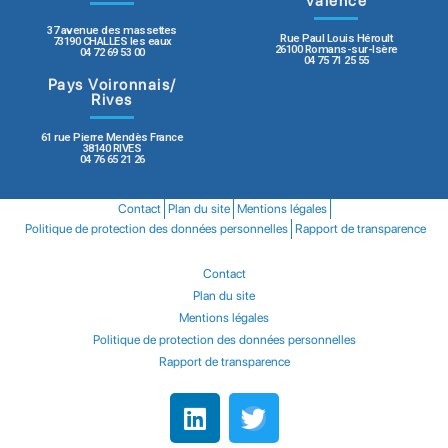
Valence
37 avenue des massettes
Rue Paul Louis Héroult
73190 CHALLES les eaux
26100 Romans-sur-Isère
04 72 69 53 00
04 75 71 25 55
Pays Voironnais/
Rives
61 rue Pierre Mendès France
38140 RIVES
04 76 65 21 26
Contact
Plan du site
Mentions légales
Politique de protection des données personnelles
Rapport de transparence
Contact
Plan du site
Mentions légales
Politique de protection des données personnelles
Rapport de transparence