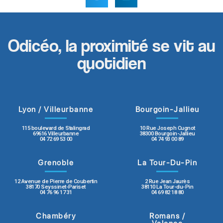
Odicéo, la proximité se vit au
quotidien
Lyon / Villeurbanne
Bourgoin-Jallieu
115 boulevard de Stalingrad
10 Rue Joseph Cugnot
69616 Villeurbanne
38300 Bourgoin-Jallieu
04 72 69 53 00
04 74 93 00 89
Grenoble
La Tour-Du-Pin
12 Avenue de Pierre de Coubertin
2 Rue Jean Jaurès
38170 Seyssinet-Pariset
38110 La Tour-du-Pin
04 76 96 17 31
04 69 82 18 80
Chambéry
Romans /