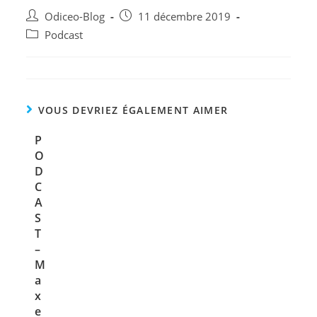
Odiceo-Blog
11 décembre 2019
Podcast
VOUS DEVRIEZ ÉGALEMENT AIMER
P
O
D
C
A
S
T
–
M
a
x
e