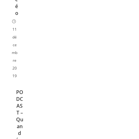
é
o
11
dé
ce
mb
re
20
19
PO
DC
AS
T –
Qu
an
d