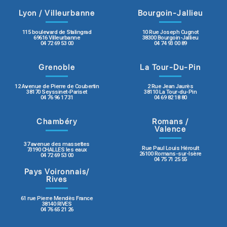
Lyon / Villeurbanne
Bourgoin-Jallieu
115 boulevard de Stalingrad
10 Rue Joseph Cugnot
69616 Villeurbanne
38300 Bourgoin-Jallieu
04 72 69 53 00
04 74 93 00 89
Grenoble
La Tour-Du-Pin
12 Avenue de Pierre de Coubertin
2 Rue Jean Jaurès
38170 Seyssinet-Pariset
38110 La Tour-du-Pin
04 76 96 17 31
04 69 82 18 80
Chambéry
Romans /
Valence
37 avenue des massettes
Rue Paul Louis Héroult
73190 CHALLES les eaux
26100 Romans-sur-Isère
04 72 69 53 00
04 75 71 25 55
Pays Voironnais/
Rives
61 rue Pierre Mendès France
38140 RIVES
04 76 65 21 26