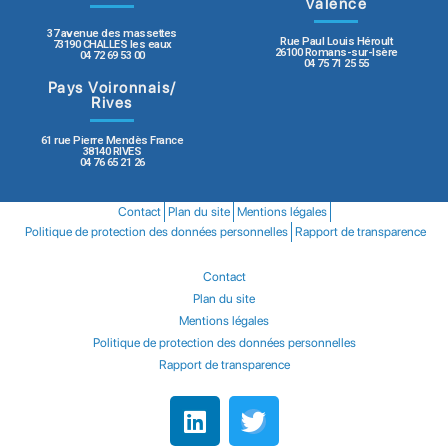
Valence
37 avenue des massettes
Rue Paul Louis Héroult
73190 CHALLES les eaux
26100 Romans-sur-Isère
04 72 69 53 00
04 75 71 25 55
Pays Voironnais/
Rives
61 rue Pierre Mendès France
38140 RIVES
04 76 65 21 26
Contact
Plan du site
Mentions légales
Politique de protection des données personnelles
Rapport de transparence
Contact
Plan du site
Mentions légales
Politique de protection des données personnelles
Rapport de transparence