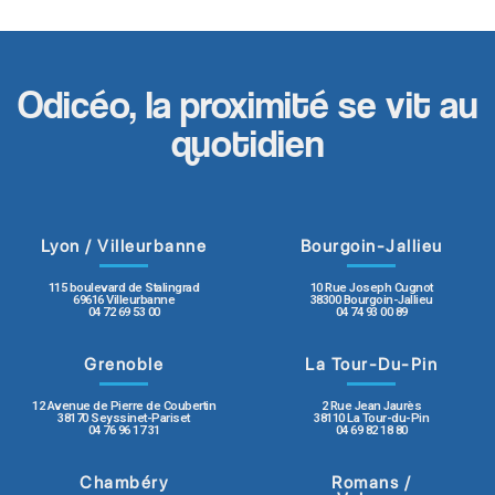
Odicéo, la proximité se vit au
quotidien
Lyon / Villeurbanne
Bourgoin-Jallieu
115 boulevard de Stalingrad
10 Rue Joseph Cugnot
69616 Villeurbanne
38300 Bourgoin-Jallieu
04 72 69 53 00
04 74 93 00 89
Grenoble
La Tour-Du-Pin
12 Avenue de Pierre de Coubertin
2 Rue Jean Jaurès
38170 Seyssinet-Pariset
38110 La Tour-du-Pin
04 76 96 17 31
04 69 82 18 80
Chambéry
Romans /