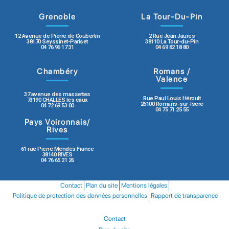
Grenoble
La Tour-Du-Pin
12 Avenue de Pierre de Coubertin
2 Rue Jean Jaurès
38170 Seyssinet-Pariset
38110 La Tour-du-Pin
04 76 96 17 31
04 69 82 18 80
Chambéry
Romans /
Valence
37 avenue des massettes
Rue Paul Louis Héroult
73190 CHALLES les eaux
26100 Romans-sur-Isère
04 72 69 53 00
04 75 71 25 55
Pays Voironnais/
Rives
61 rue Pierre Mendès France
38140 RIVES
04 76 65 21 26
Contact
Plan du site
Mentions légales
Politique de protection des données personnelles
Rapport de transparence
Contact