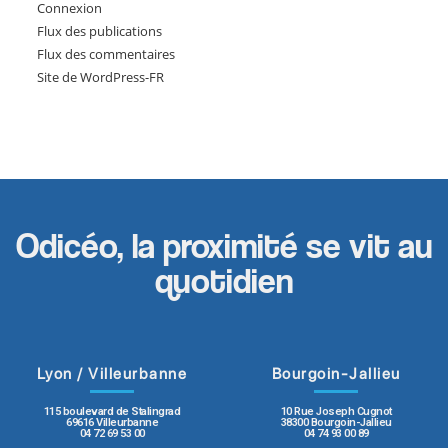
Connexion
Flux des publications
Flux des commentaires
Site de WordPress-FR
Odicéo, la proximité se vit au
quotidien
Lyon / Villeurbanne
Bourgoin-Jallieu
115 boulevard de Stalingrad
10 Rue Joseph Cugnot
69616 Villeurbanne
38300 Bourgoin-Jallieu
04 72 69 53 00
04 74 93 00 89