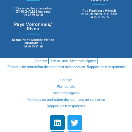
37 avenue des massettes
Rue Paul Louis Héroult
73190 CHALLES les eaux
26100 Romans-sur-Isère
04 72 69 53 00
04 75 71 25 55
Pays Voironnais/
Rives
61 rue Pierre Mendès France
38140 RIVES
04 76 65 21 26
Contact
Plan du site
Mentions légales
Politique de protection des données personnelles
Rapport de transparence
Contact
Plan du site
Mentions légales
Politique de protection des données personnelles
Rapport de transparence