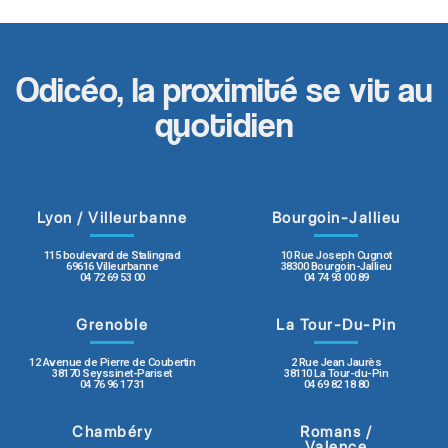
Odicéo, la proximité se vit au
quotidien
Lyon / Villeurbanne
Bourgoin-Jallieu
115 boulevard de Stalingrad
10 Rue Joseph Cugnot
69616 Villeurbanne
38300 Bourgoin-Jallieu
04 72 69 53 00
04 74 93 00 89
Grenoble
La Tour-Du-Pin
12 Avenue de Pierre de Coubertin
2 Rue Jean Jaurès
38170 Seyssinet-Pariset
38110 La Tour-du-Pin
04 76 96 17 31
04 69 82 18 80
Chambéry
Romans /
Valence