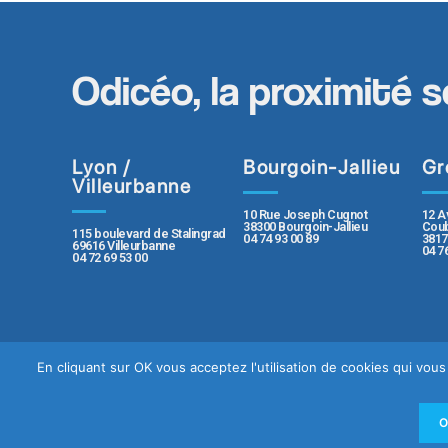
Odicéo, la proximité s
Lyon /
Bourgoin-Jallieu
Gr
Villeurbanne
10 Rue Joseph Cugnot
12 A
38300 Bourgoin-Jallieu
Coub
115 boulevard de Stalingrad
04 74 93 00 89
3817
69616 Villeurbanne
04 7
04 72 69 53 00
En cliquant sur OK vous acceptez l'utilisation de cookies qui vo
Contact
Plan du sit
Politique de protection des données pe