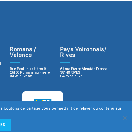
Romans /
Pays Voironnais/
Valence
Rives
s
Rue Paul Louis Héroult
61 rue Pierre Mendès France
26100 Romans-sur-Isère
38140 RIVES
04 75 71 25 55
04 76 65 21 26
 des boutons de partage vous permettant de relayer du contenu sur
LES