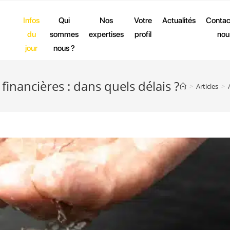
Infos
Qui
Nos
Votre
Actualités
Contac
du
sommes
expertises
profil
nou
jour
nous ?
financières : dans quels délais ?
>
Articles
>