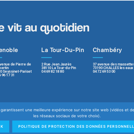
e vit au quotidien
enoble
La Tour-Du-Pin
Chambéry
2 Rue Jean Jaurès
37 avenue des massette
venue de Pierre de
38110 La Tour-du-Pin
73190 CHALLES les eaux
ertin
04 69 82 18 80
04 72 69 53 00
0 Seyssinet-Pariset
6 96 17 31
us garantissent une meilleure expérience sur notre site web (vidéos et
les réseaux sociaux de votre choix).
e
Mentions légales
OK
POLITIQUE DE PROTECTION DES DONNÉES PERSONNEL
rsonnelles
Rapport de transparence