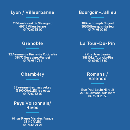
Lyon / Villeurbanne
Bourgoin-Jallieu
115 boulevard de Stalingrad
10 Rue Joseph Cugnot
69616 Villeurbanne
38300 Bourgoin-Jallieu
04 72 69 53 00
04 74 93 00 89
Grenoble
La Tour-Du-Pin
12 Avenue de Pierre de Coubertin
2 Rue Jean Jaurès
38170 Seyssinet-Pariset
38110 La Tour-du-Pin
04 76 96 17 31
04 69 82 18 80
Chambéry
Romans /
Valence
37 avenue des massettes
Rue Paul Louis Héroult
73190 CHALLES les eaux
26100 Romans-sur-Isère
04 72 69 53 00
04 75 71 25 55
Pays Voironnais/
Rives
61 rue Pierre Mendès France
38140 RIVES
04 76 65 21 26