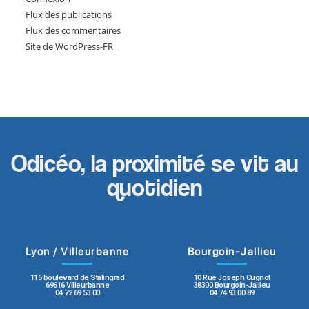
Flux des publications
Flux des commentaires
Site de WordPress-FR
Odicéo, la proximité se vit au
quotidien
Lyon / Villeurbanne
Bourgoin-Jallieu
115 boulevard de Stalingrad
10 Rue Joseph Cugnot
69616 Villeurbanne
38300 Bourgoin-Jallieu
04 72 69 53 00
04 74 93 00 89