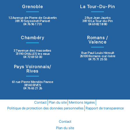
Grenoble
La Tour-Du-Pin
12 Avenue de Pierre de Coubertin
2 Rue Jean Jaurès
38170 Seyssinet-Pariset
38110 La Tour-du-Pin
04 76 96 17 31
04 69 82 18 80
Chambéry
Romans /
Valence
37 avenue des massettes
Rue Paul Louis Héroult
73190 CHALLES les eaux
26100 Romans-sur-Isère
04 72 69 53 00
04 75 71 25 55
Pays Voironnais/
Rives
61 rue Pierre Mendès France
38140 RIVES
04 76 65 21 26
Contact
Plan du site
Mentions légales
Politique de protection des données personnelles
Rapport de transparence
Contact
Plan du site