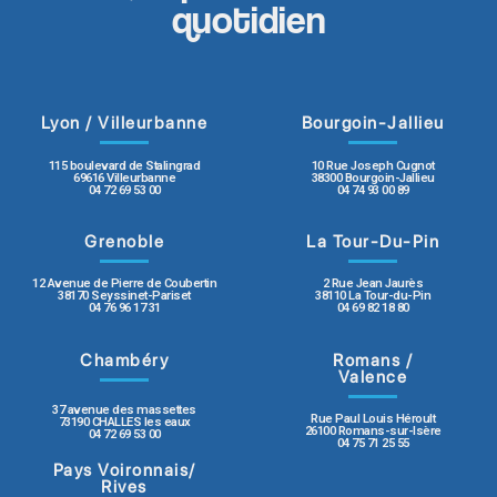
quotidien
Lyon / Villeurbanne
Bourgoin-Jallieu
115 boulevard de Stalingrad
10 Rue Joseph Cugnot
69616 Villeurbanne
38300 Bourgoin-Jallieu
04 72 69 53 00
04 74 93 00 89
Grenoble
La Tour-Du-Pin
12 Avenue de Pierre de Coubertin
2 Rue Jean Jaurès
38170 Seyssinet-Pariset
38110 La Tour-du-Pin
04 76 96 17 31
04 69 82 18 80
Chambéry
Romans /
Valence
37 avenue des massettes
Rue Paul Louis Héroult
73190 CHALLES les eaux
26100 Romans-sur-Isère
04 72 69 53 00
04 75 71 25 55
Pays Voironnais/
Rives