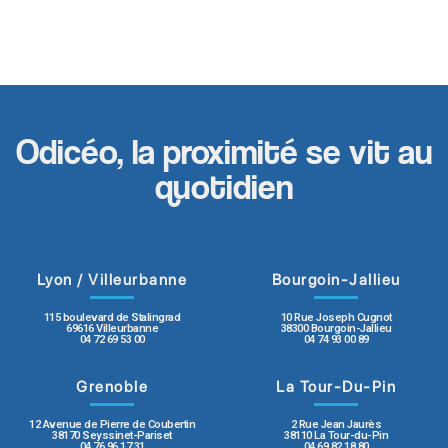
Odicéo, la proximité se vit au
quotidien
Lyon / Villeurbanne
Bourgoin-Jallieu
115 boulevard de Stalingrad
10 Rue Joseph Cugnot
69616 Villeurbanne
38300 Bourgoin-Jallieu
04 72 69 53 00
04 74 93 00 89
Grenoble
La Tour-Du-Pin
12 Avenue de Pierre de Coubertin
2 Rue Jean Jaurès
38170 Seyssinet-Pariset
38110 La Tour-du-Pin
04 76 96 17 31
04 69 82 18 80