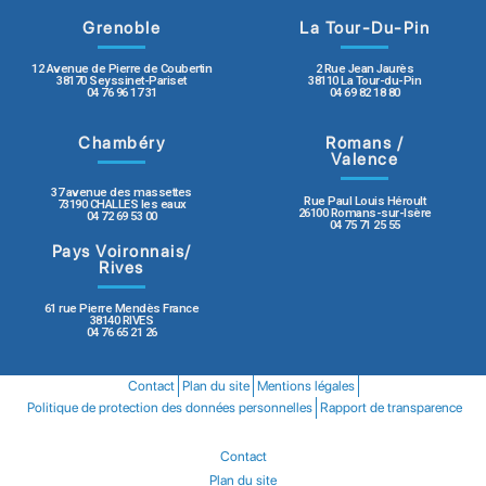
Grenoble
La Tour-Du-Pin
12 Avenue de Pierre de Coubertin
2 Rue Jean Jaurès
38170 Seyssinet-Pariset
38110 La Tour-du-Pin
04 76 96 17 31
04 69 82 18 80
Chambéry
Romans /
Valence
37 avenue des massettes
Rue Paul Louis Héroult
73190 CHALLES les eaux
26100 Romans-sur-Isère
04 72 69 53 00
04 75 71 25 55
Pays Voironnais/
Rives
61 rue Pierre Mendès France
38140 RIVES
04 76 65 21 26
Contact
Plan du site
Mentions légales
Politique de protection des données personnelles
Rapport de transparence
Contact
Plan du site