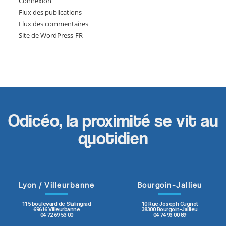
Connexion
Flux des publications
Flux des commentaires
Site de WordPress-FR
Odicéo, la proximité se vit au
quotidien
Lyon / Villeurbanne
Bourgoin-Jallieu
115 boulevard de Stalingrad
10 Rue Joseph Cugnot
69616 Villeurbanne
38300 Bourgoin-Jallieu
04 72 69 53 00
04 74 93 00 89