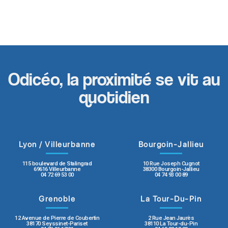
Odicéo, la proximité se vit au
quotidien
Lyon / Villeurbanne
Bourgoin-Jallieu
115 boulevard de Stalingrad
10 Rue Joseph Cugnot
69616 Villeurbanne
38300 Bourgoin-Jallieu
04 72 69 53 00
04 74 93 00 89
Grenoble
La Tour-Du-Pin
12 Avenue de Pierre de Coubertin
2 Rue Jean Jaurès
38170 Seyssinet-Pariset
38110 La Tour-du-Pin