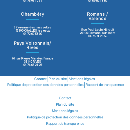
04 76 96 17 31
04 69 82 18 80
Chambéry
Romans /
Valence
37 avenue des massettes
Rue Paul Louis Héroult
73190 CHALLES les eaux
26100 Romans-sur-Isère
04 72 69 53 00
04 75 71 25 55
Pays Voironnais/
Rives
61 rue Pierre Mendès France
38140 RIVES
04 76 65 21 26
Contact
Plan du site
Mentions légales
Politique de protection des données personnelles
Rapport de transparence
Contact
Plan du site
Mentions légales
Politique de protection des données personnelles
Rapport de transparence