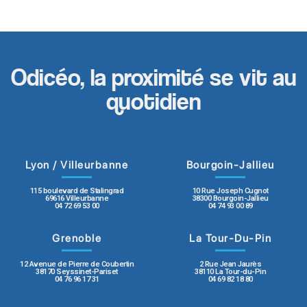
Odicéo, la proximité se vit au
quotidien
Lyon / Villeurbanne
Bourgoin-Jallieu
115 boulevard de Stalingrad
10 Rue Joseph Cugnot
69616 Villeurbanne
38300 Bourgoin-Jallieu
04 72 69 53 00
04 74 93 00 89
Grenoble
La Tour-Du-Pin
12 Avenue de Pierre de Coubertin
2 Rue Jean Jaurès
38170 Seyssinet-Pariset
38110 La Tour-du-Pin
04 76 96 17 31
04 69 82 18 80