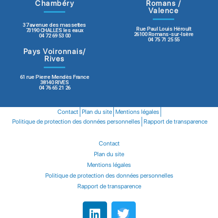
Chambéry
Romans /
Valence
37 avenue des massettes
Rue Paul Louis Héroult
73190 CHALLES les eaux
26100 Romans-sur-Isère
04 72 69 53 00
04 75 71 25 55
Pays Voironnais/
Rives
61 rue Pierre Mendès France
38140 RIVES
04 76 65 21 26
Contact
Plan du site
Mentions légales
Politique de protection des données personnelles
Rapport de transparence
Contact
Plan du site
Mentions légales
Politique de protection des données personnelles
Rapport de transparence