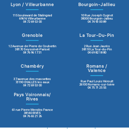
Lyon / Villeurbanne
Bourgoin-Jallieu
115 boulevard de Stalingrad
10 Rue Joseph Cugnot
69616 Villeurbanne
38300 Bourgoin-Jallieu
04 72 69 53 00
04 74 93 00 89
Grenoble
La Tour-Du-Pin
12 Avenue de Pierre de Coubertin
2 Rue Jean Jaurès
38170 Seyssinet-Pariset
38110 La Tour-du-Pin
04 76 96 17 31
04 69 82 18 80
Chambéry
Romans /
Valence
37 avenue des massettes
Rue Paul Louis Héroult
73190 CHALLES les eaux
26100 Romans-sur-Isère
04 72 69 53 00
04 75 71 25 55
Pays Voironnais/
Rives
61 rue Pierre Mendès France
38140 RIVES
04 76 65 21 26