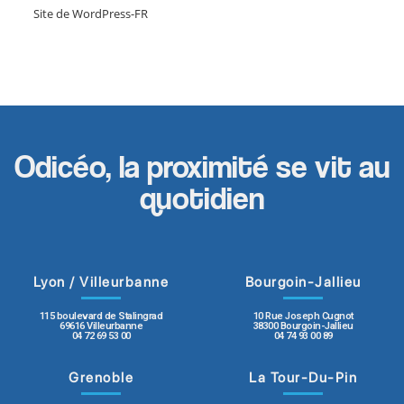
Site de WordPress-FR
Odicéo, la proximité se vit au
quotidien
Lyon / Villeurbanne
Bourgoin-Jallieu
115 boulevard de Stalingrad
10 Rue Joseph Cugnot
69616 Villeurbanne
38300 Bourgoin-Jallieu
04 72 69 53 00
04 74 93 00 89
Grenoble
La Tour-Du-Pin