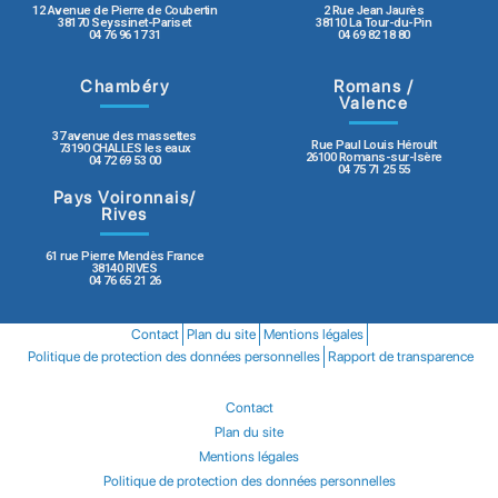
12 Avenue de Pierre de Coubertin
2 Rue Jean Jaurès
38170 Seyssinet-Pariset
38110 La Tour-du-Pin
04 76 96 17 31
04 69 82 18 80
Chambéry
Romans /
Valence
37 avenue des massettes
Rue Paul Louis Héroult
73190 CHALLES les eaux
26100 Romans-sur-Isère
04 72 69 53 00
04 75 71 25 55
Pays Voironnais/
Rives
61 rue Pierre Mendès France
38140 RIVES
04 76 65 21 26
Contact
Plan du site
Mentions légales
Politique de protection des données personnelles
Rapport de transparence
Contact
Plan du site
Mentions légales
Politique de protection des données personnelles