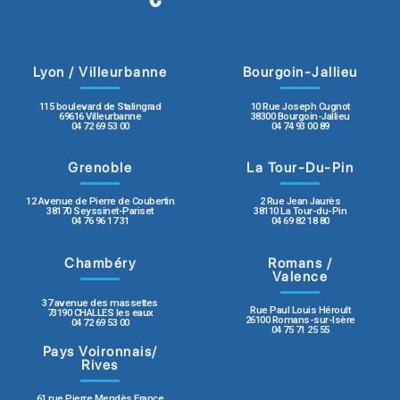
Lyon / Villeurbanne
Bourgoin-Jallieu
115 boulevard de Stalingrad
10 Rue Joseph Cugnot
69616 Villeurbanne
38300 Bourgoin-Jallieu
04 72 69 53 00
04 74 93 00 89
Grenoble
La Tour-Du-Pin
12 Avenue de Pierre de Coubertin
2 Rue Jean Jaurès
38170 Seyssinet-Pariset
38110 La Tour-du-Pin
04 76 96 17 31
04 69 82 18 80
Chambéry
Romans /
Valence
37 avenue des massettes
Rue Paul Louis Héroult
73190 CHALLES les eaux
26100 Romans-sur-Isère
04 72 69 53 00
04 75 71 25 55
Pays Voironnais/
Rives
61 rue Pierre Mendès France