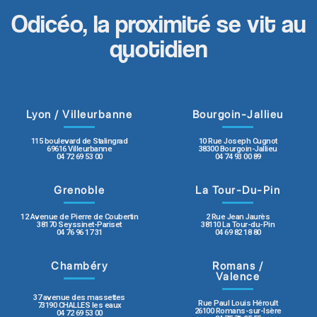
Odicéo, la proximité se vit au
quotidien
Lyon / Villeurbanne
Bourgoin-Jallieu
115 boulevard de Stalingrad
10 Rue Joseph Cugnot
69616 Villeurbanne
38300 Bourgoin-Jallieu
04 72 69 53 00
04 74 93 00 89
Grenoble
La Tour-Du-Pin
12 Avenue de Pierre de Coubertin
2 Rue Jean Jaurès
38170 Seyssinet-Pariset
38110 La Tour-du-Pin
04 76 96 17 31
04 69 82 18 80
Chambéry
Romans /
Valence
37 avenue des massettes
Rue Paul Louis Héroult
73190 CHALLES les eaux
26100 Romans-sur-Isère
04 72 69 53 00