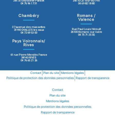
38170 Seyssinet-Pariset
38110 La Tour-du-Pin
04 76 96 17 31
04 69 82 18 80
Chambéry
Romans /
Valence
37 avenue des massettes
Rue Paul Louis Héroult
73190 CHALLES les eaux
26100 Romans-sur-Isère
04 72 69 53 00
04 75 71 25 55
Pays Voironnais/
Rives
61 rue Pierre Mendès France
38140 RIVES
04 76 65 21 26
Contact
Plan du site
Mentions légales
Politique de protection des données personnelles
Rapport de transparence
Contact
Plan du site
Mentions légales
Politique de protection des données personnelles
Rapport de transparence