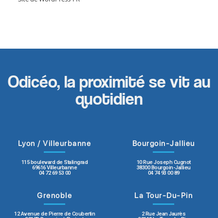
Odicéo, la proximité se vit au
quotidien
Lyon / Villeurbanne
Bourgoin-Jallieu
115 boulevard de Stalingrad
10 Rue Joseph Cugnot
69616 Villeurbanne
38300 Bourgoin-Jallieu
04 72 69 53 00
04 74 93 00 89
Grenoble
La Tour-Du-Pin
12 Avenue de Pierre de Coubertin
2 Rue Jean Jaurès