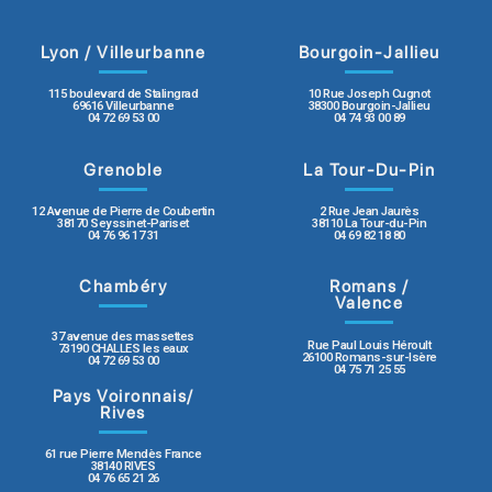
Lyon / Villeurbanne
Bourgoin-Jallieu
115 boulevard de Stalingrad
10 Rue Joseph Cugnot
69616 Villeurbanne
38300 Bourgoin-Jallieu
04 72 69 53 00
04 74 93 00 89
Grenoble
La Tour-Du-Pin
12 Avenue de Pierre de Coubertin
2 Rue Jean Jaurès
38170 Seyssinet-Pariset
38110 La Tour-du-Pin
04 76 96 17 31
04 69 82 18 80
Chambéry
Romans /
Valence
37 avenue des massettes
Rue Paul Louis Héroult
73190 CHALLES les eaux
26100 Romans-sur-Isère
04 72 69 53 00
04 75 71 25 55
Pays Voironnais/
Rives
61 rue Pierre Mendès France
38140 RIVES
04 76 65 21 26