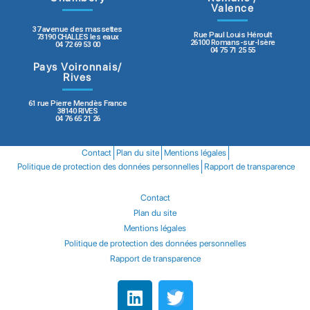
Valence
37 avenue des massettes
Rue Paul Louis Héroult
73190 CHALLES les eaux
26100 Romans-sur-Isère
04 72 69 53 00
04 75 71 25 55
Pays Voironnais/
Rives
61 rue Pierre Mendès France
38140 RIVES
04 76 65 21 26
Contact
Plan du site
Mentions légales
Politique de protection des données personnelles
Rapport de transparence
Contact
Plan du site
Mentions légales
Politique de protection des données personnelles
Rapport de transparence