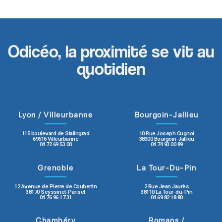
Odicéo, la proximité se vit au
quotidien
Lyon / Villeurbanne
Bourgoin-Jallieu
115 boulevard de Stalingrad
10 Rue Joseph Cugnot
69616 Villeurbanne
38300 Bourgoin-Jallieu
04 72 69 53 00
04 74 93 00 89
Grenoble
La Tour-Du-Pin
12 Avenue de Pierre de Coubertin
2 Rue Jean Jaurès
38170 Seyssinet-Pariset
38110 La Tour-du-Pin
04 76 96 17 31
04 69 82 18 80
Chambéry
Romans /