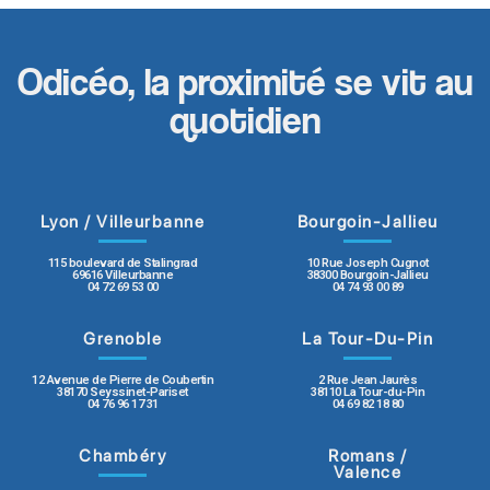
Odicéo, la proximité se vit au
quotidien
Lyon / Villeurbanne
Bourgoin-Jallieu
115 boulevard de Stalingrad
10 Rue Joseph Cugnot
69616 Villeurbanne
38300 Bourgoin-Jallieu
04 72 69 53 00
04 74 93 00 89
Grenoble
La Tour-Du-Pin
12 Avenue de Pierre de Coubertin
2 Rue Jean Jaurès
38170 Seyssinet-Pariset
38110 La Tour-du-Pin
04 76 96 17 31
04 69 82 18 80
Chambéry
Romans /
Valence