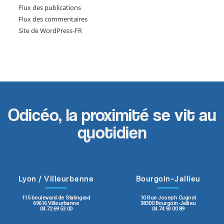
Flux des publications
Flux des commentaires
Site de WordPress-FR
Odicéo, la proximité se vit au
quotidien
Lyon / Villeurbanne
Bourgoin-Jallieu
115 boulevard de Stalingrad
10 Rue Joseph Cugnot
69616 Villeurbanne
38300 Bourgoin-Jallieu
04 72 69 53 00
04 74 93 00 89