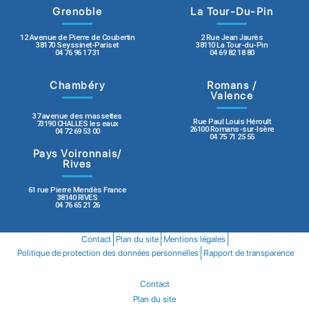
Grenoble
La Tour-Du-Pin
12 Avenue de Pierre de Coubertin
2 Rue Jean Jaurès
38170 Seyssinet-Pariset
38110 La Tour-du-Pin
04 76 96 17 31
04 69 82 18 80
Chambéry
Romans /
Valence
37 avenue des massettes
Rue Paul Louis Héroult
73190 CHALLES les eaux
26100 Romans-sur-Isère
04 72 69 53 00
04 75 71 25 55
Pays Voironnais/
Rives
61 rue Pierre Mendès France
38140 RIVES
04 76 65 21 26
Contact
Plan du site
Mentions légales
Politique de protection des données personnelles
Rapport de transparence
Contact
Plan du site