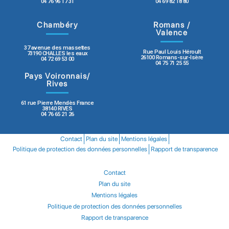
04 76 96 17 31
04 69 82 18 80
Chambéry
Romans /
Valence
37 avenue des massettes
Rue Paul Louis Héroult
73190 CHALLES les eaux
26100 Romans-sur-Isère
04 72 69 53 00
04 75 71 25 55
Pays Voironnais/
Rives
61 rue Pierre Mendès France
38140 RIVES
04 76 65 21 26
Contact
Plan du site
Mentions légales
Politique de protection des données personnelles
Rapport de transparence
Contact
Plan du site
Mentions légales
Politique de protection des données personnelles
Rapport de transparence