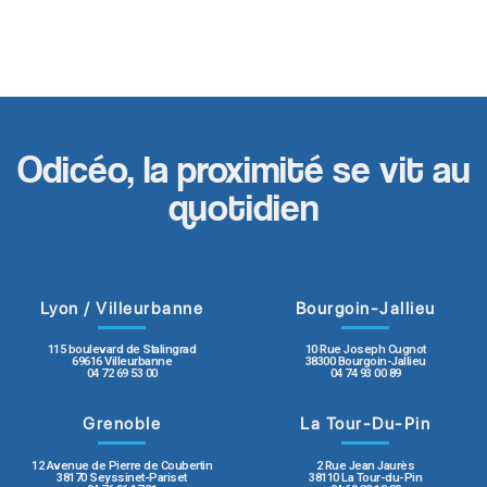
Odicéo, la proximité se vit au
quotidien
Lyon / Villeurbanne
Bourgoin-Jallieu
115 boulevard de Stalingrad
10 Rue Joseph Cugnot
69616 Villeurbanne
38300 Bourgoin-Jallieu
04 72 69 53 00
04 74 93 00 89
Grenoble
La Tour-Du-Pin
12 Avenue de Pierre de Coubertin
2 Rue Jean Jaurès
38170 Seyssinet-Pariset
38110 La Tour-du-Pin