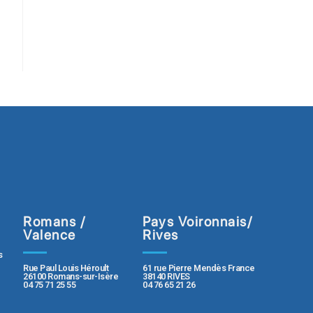
Romans /
Pays Voironnais/
Valence
Rives
s
Rue Paul Louis Héroult
61 rue Pierre Mendès France
26100 Romans-sur-Isère
38140 RIVES
04 75 71 25 55
04 76 65 21 26