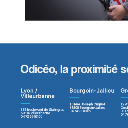
Odicéo, la proximité s
Lyon /
Bourgoin-Jallieu
Gr
Villeurbanne
10 Rue Joseph Cugnot
12 A
38300 Bourgoin-Jallieu
Coub
115 boulevard de Stalingrad
04 74 93 00 89
3817
69616 Villeurbanne
04 7
04 72 69 53 00