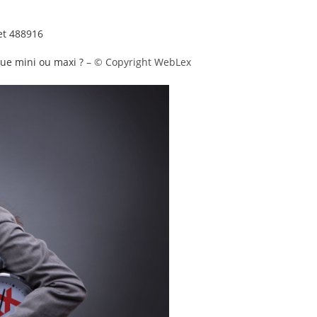
 et 488916
que mini ou maxi ?
– © Copyright WebLex