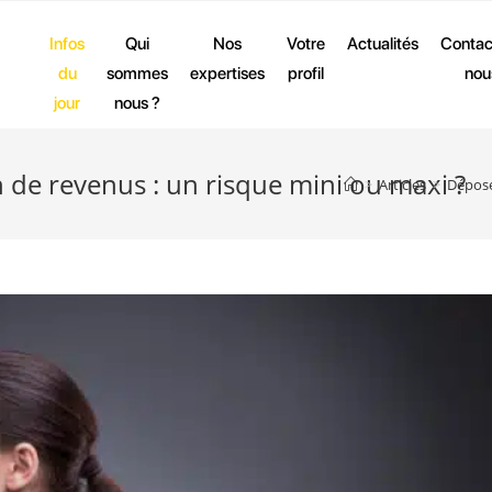
Infos
Qui
Nos
Votre
Actualités
Contac
du
sommes
expertises
profil
nou
jour
nous ?
 de revenus : un risque mini ou maxi ?
>
Articles
>
Dépose