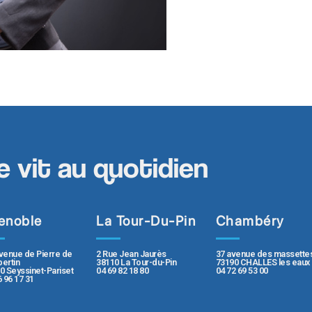
e vit au quotidien
enoble
La Tour-Du-Pin
Chambéry
2 Rue Jean Jaurès
37 avenue des massette
venue de Pierre de
38110 La Tour-du-Pin
73190 CHALLES les eaux
ertin
04 69 82 18 80
04 72 69 53 00
0 Seyssinet-Pariset
6 96 17 31