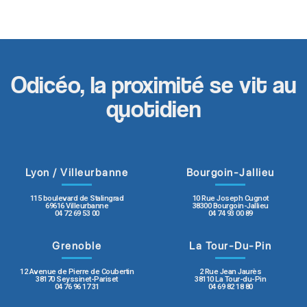
Odicéo, la proximité se vit au
quotidien
Lyon / Villeurbanne
Bourgoin-Jallieu
115 boulevard de Stalingrad
10 Rue Joseph Cugnot
69616 Villeurbanne
38300 Bourgoin-Jallieu
04 72 69 53 00
04 74 93 00 89
Grenoble
La Tour-Du-Pin
12 Avenue de Pierre de Coubertin
2 Rue Jean Jaurès
38170 Seyssinet-Pariset
38110 La Tour-du-Pin
04 76 96 17 31
04 69 82 18 80