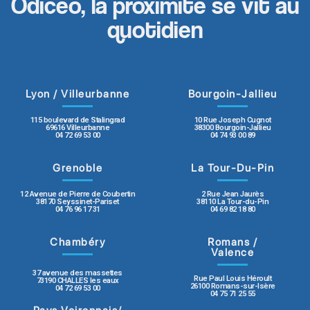
Odicéo, la proximité se vit au
quotidien
Lyon / Villeurbanne
Bourgoin-Jallieu
115 boulevard de Stalingrad
10 Rue Joseph Cugnot
69616 Villeurbanne
38300 Bourgoin-Jallieu
04 72 69 53 00
04 74 93 00 89
Grenoble
La Tour-Du-Pin
12 Avenue de Pierre de Coubertin
2 Rue Jean Jaurès
38170 Seyssinet-Pariset
38110 La Tour-du-Pin
04 76 96 17 31
04 69 82 18 80
Chambéry
Romans /
Valence
37 avenue des massettes
Rue Paul Louis Héroult
73190 CHALLES les eaux
26100 Romans-sur-Isère
04 72 69 53 00
04 75 71 25 55