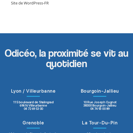
Site de WordPress-FR
Odicéo, la proximité se vit au
quotidien
Lyon / Villeurbanne
Bourgoin-Jallieu
115 boulevard de Stalingrad
10 Rue Joseph Cugnot
69616 Villeurbanne
38300 Bourgoin-Jallieu
04 72 69 53 00
04 74 93 00 89
Grenoble
La Tour-Du-Pin