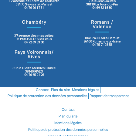
12 Avenue de Pierre de Coubertin
2 Rue Jean Jaurès
38170 Seyssinet-Pariset
38110 La Tour-du-Pin
04 76 96 17 31
04 69 82 18 80
Chambéry
Romans /
Valence
37 avenue des massettes
Rue Paul Louis Héroult
73190 CHALLES les eaux
26100 Romans-sur-Isère
04 72 69 53 00
04 75 71 25 55
Pays Voironnais/
Rives
61 rue Pierre Mendès France
38140 RIVES
04 76 65 21 26
Contact
Plan du site
Mentions légales
Politique de protection des données personnelles
Rapport de transparence
Contact
Plan du site
Mentions légales
Politique de protection des données personnelles