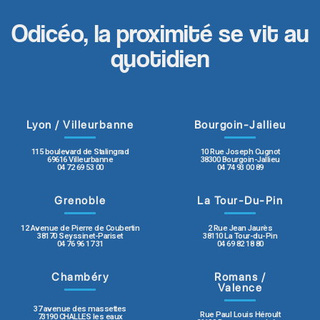
Odicéo, la proximité se vit au
quotidien
Lyon / Villeurbanne
Bourgoin-Jallieu
115 boulevard de Stalingrad
10 Rue Joseph Cugnot
69616 Villeurbanne
38300 Bourgoin-Jallieu
04 72 69 53 00
04 74 93 00 89
Grenoble
La Tour-Du-Pin
12 Avenue de Pierre de Coubertin
2 Rue Jean Jaurès
38170 Seyssinet-Pariset
38110 La Tour-du-Pin
04 76 96 17 31
04 69 82 18 80
Chambéry
Romans /
Valence
37 avenue des massettes
Rue Paul Louis Héroult
73190 CHALLES les eaux