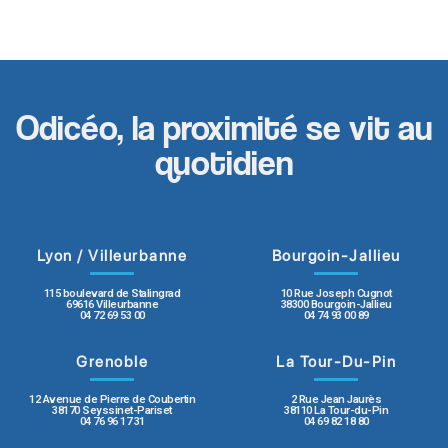
Odicéo, la proximité se vit au
quotidien
Lyon / Villeurbanne
Bourgoin-Jallieu
115 boulevard de Stalingrad
10 Rue Joseph Cugnot
69616 Villeurbanne
38300 Bourgoin-Jallieu
04 72 69 53 00
04 74 93 00 89
Grenoble
La Tour-Du-Pin
12 Avenue de Pierre de Coubertin
2 Rue Jean Jaurès
38170 Seyssinet-Pariset
38110 La Tour-du-Pin
04 76 96 17 31
04 69 82 18 80