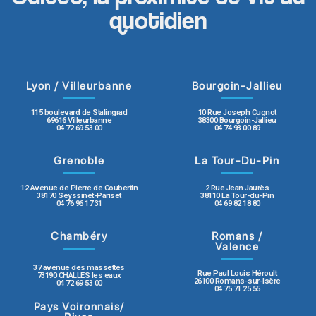
quotidien
Lyon / Villeurbanne
Bourgoin-Jallieu
115 boulevard de Stalingrad
10 Rue Joseph Cugnot
69616 Villeurbanne
38300 Bourgoin-Jallieu
04 72 69 53 00
04 74 93 00 89
Grenoble
La Tour-Du-Pin
12 Avenue de Pierre de Coubertin
2 Rue Jean Jaurès
38170 Seyssinet-Pariset
38110 La Tour-du-Pin
04 76 96 17 31
04 69 82 18 80
Chambéry
Romans /
Valence
37 avenue des massettes
Rue Paul Louis Héroult
73190 CHALLES les eaux
26100 Romans-sur-Isère
04 72 69 53 00
04 75 71 25 55
Pays Voironnais/