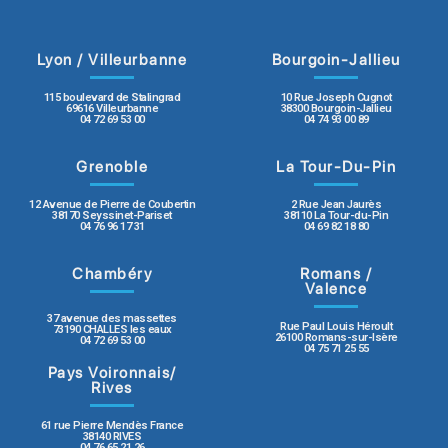
Lyon / Villeurbanne
Bourgoin-Jallieu
115 boulevard de Stalingrad
10 Rue Joseph Cugnot
69616 Villeurbanne
38300 Bourgoin-Jallieu
04 72 69 53 00
04 74 93 00 89
Grenoble
La Tour-Du-Pin
12 Avenue de Pierre de Coubertin
2 Rue Jean Jaurès
38170 Seyssinet-Pariset
38110 La Tour-du-Pin
04 76 96 17 31
04 69 82 18 80
Chambéry
Romans /
Valence
37 avenue des massettes
Rue Paul Louis Héroult
73190 CHALLES les eaux
26100 Romans-sur-Isère
04 72 69 53 00
04 75 71 25 55
Pays Voironnais/
Rives
61 rue Pierre Mendès France
38140 RIVES
04 76 65 21 26