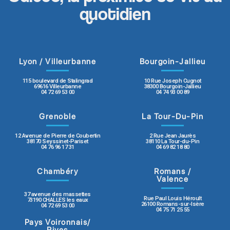
quotidien
Lyon / Villeurbanne
Bourgoin-Jallieu
115 boulevard de Stalingrad
10 Rue Joseph Cugnot
69616 Villeurbanne
38300 Bourgoin-Jallieu
04 72 69 53 00
04 74 93 00 89
Grenoble
La Tour-Du-Pin
12 Avenue de Pierre de Coubertin
2 Rue Jean Jaurès
38170 Seyssinet-Pariset
38110 La Tour-du-Pin
04 76 96 17 31
04 69 82 18 80
Chambéry
Romans /
Valence
37 avenue des massettes
Rue Paul Louis Héroult
73190 CHALLES les eaux
26100 Romans-sur-Isère
04 72 69 53 00
04 75 71 25 55
Pays Voironnais/
Rives