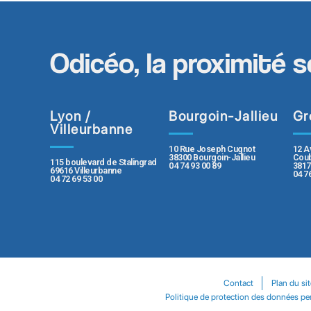
Odicéo, la proximité s
Lyon /
Bourgoin-Jallieu
Gr
Villeurbanne
10 Rue Joseph Cugnot
12 A
38300 Bourgoin-Jallieu
Coub
115 boulevard de Stalingrad
04 74 93 00 89
3817
69616 Villeurbanne
04 7
04 72 69 53 00
Contact
Plan du sit
Politique de protection des données pe