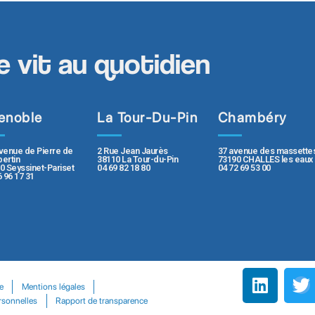
e vit au quotidien
enoble
La Tour-Du-Pin
Chambéry
2 Rue Jean Jaurès
37 avenue des massette
venue de Pierre de
38110 La Tour-du-Pin
73190 CHALLES les eaux
ertin
04 69 82 18 80
04 72 69 53 00
0 Seyssinet-Pariset
6 96 17 31
e
Mentions légales
rsonnelles
Rapport de transparence