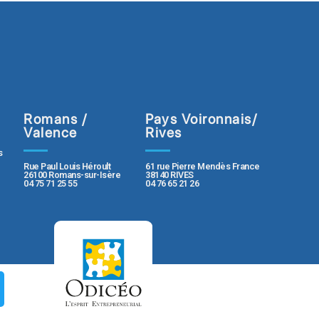
Romans /
Pays Voironnais/
Valence
Rives
s
Rue Paul Louis Héroult
61 rue Pierre Mendès France
26100 Romans-sur-Isère
38140 RIVES
04 75 71 25 55
04 76 65 21 26