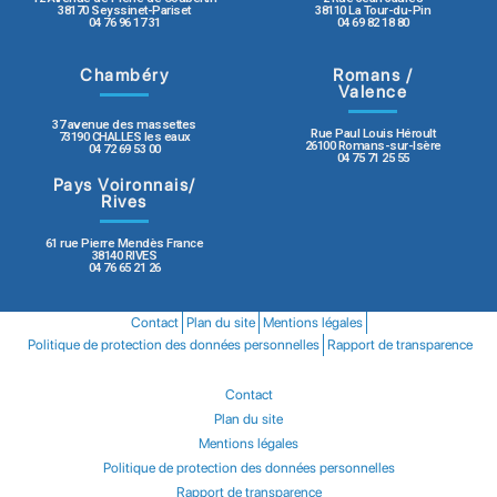
38170 Seyssinet-Pariset
38110 La Tour-du-Pin
04 76 96 17 31
04 69 82 18 80
Chambéry
Romans /
Valence
37 avenue des massettes
Rue Paul Louis Héroult
73190 CHALLES les eaux
26100 Romans-sur-Isère
04 72 69 53 00
04 75 71 25 55
Pays Voironnais/
Rives
61 rue Pierre Mendès France
38140 RIVES
04 76 65 21 26
Contact
Plan du site
Mentions légales
Politique de protection des données personnelles
Rapport de transparence
Contact
Plan du site
Mentions légales
Politique de protection des données personnelles
Rapport de transparence