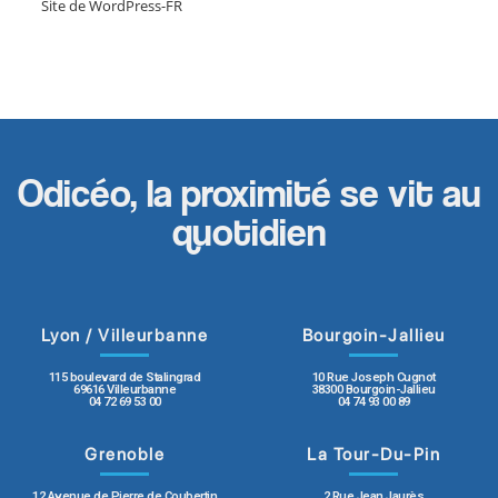
Site de WordPress-FR
Odicéo, la proximité se vit au
quotidien
Lyon / Villeurbanne
Bourgoin-Jallieu
115 boulevard de Stalingrad
10 Rue Joseph Cugnot
69616 Villeurbanne
38300 Bourgoin-Jallieu
04 72 69 53 00
04 74 93 00 89
Grenoble
La Tour-Du-Pin
12 Avenue de Pierre de Coubertin
2 Rue Jean Jaurès