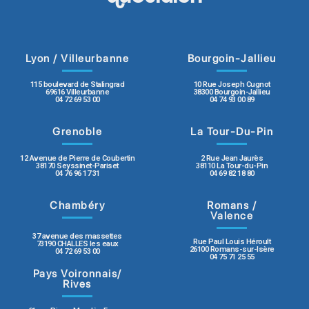
Lyon / Villeurbanne
Bourgoin-Jallieu
115 boulevard de Stalingrad
10 Rue Joseph Cugnot
69616 Villeurbanne
38300 Bourgoin-Jallieu
04 72 69 53 00
04 74 93 00 89
Grenoble
La Tour-Du-Pin
12 Avenue de Pierre de Coubertin
2 Rue Jean Jaurès
38170 Seyssinet-Pariset
38110 La Tour-du-Pin
04 76 96 17 31
04 69 82 18 80
Chambéry
Romans /
Valence
37 avenue des massettes
Rue Paul Louis Héroult
73190 CHALLES les eaux
26100 Romans-sur-Isère
04 72 69 53 00
04 75 71 25 55
Pays Voironnais/
Rives