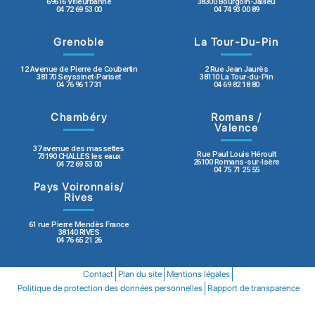
69616 Villeurbanne
38300 Bourgoin-Jallieu
04 72 69 53 00
04 74 93 00 89
Grenoble
La Tour-Du-Pin
12 Avenue de Pierre de Coubertin
2 Rue Jean Jaurès
38170 Seyssinet-Pariset
38110 La Tour-du-Pin
04 76 96 17 31
04 69 82 18 80
Chambéry
Romans /
Valence
37 avenue des massettes
Rue Paul Louis Héroult
73190 CHALLES les eaux
26100 Romans-sur-Isère
04 72 69 53 00
04 75 71 25 55
Pays Voironnais/
Rives
61 rue Pierre Mendès France
38140 RIVES
04 76 65 21 26
Contact
Plan du site
Mentions légales
Politique de protection des données personnelles
Rapport de transparence