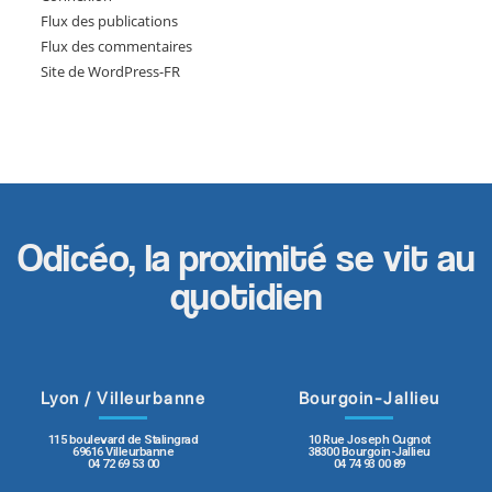
Flux des publications
Flux des commentaires
Site de WordPress-FR
Odicéo, la proximité se vit au
quotidien
Lyon / Villeurbanne
Bourgoin-Jallieu
115 boulevard de Stalingrad
10 Rue Joseph Cugnot
69616 Villeurbanne
38300 Bourgoin-Jallieu
04 72 69 53 00
04 74 93 00 89