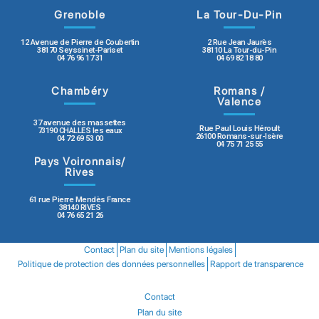
Grenoble
La Tour-Du-Pin
12 Avenue de Pierre de Coubertin
2 Rue Jean Jaurès
38170 Seyssinet-Pariset
38110 La Tour-du-Pin
04 76 96 17 31
04 69 82 18 80
Chambéry
Romans /
Valence
37 avenue des massettes
Rue Paul Louis Héroult
73190 CHALLES les eaux
26100 Romans-sur-Isère
04 72 69 53 00
04 75 71 25 55
Pays Voironnais/
Rives
61 rue Pierre Mendès France
38140 RIVES
04 76 65 21 26
Contact
Plan du site
Mentions légales
Politique de protection des données personnelles
Rapport de transparence
Contact
Plan du site