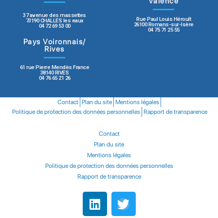
Valence
37 avenue des massettes
Rue Paul Louis Héroult
73190 CHALLES les eaux
26100 Romans-sur-Isère
04 72 69 53 00
04 75 71 25 55
Pays Voironnais/
Rives
61 rue Pierre Mendès France
38140 RIVES
04 76 65 21 26
Contact
Plan du site
Mentions légales
Politique de protection des données personnelles
Rapport de transparence
Contact
Plan du site
Mentions légales
Politique de protection des données personnelles
Rapport de transparence