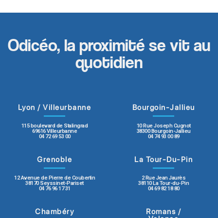
Odicéo, la proximité se vit au
quotidien
Lyon / Villeurbanne
Bourgoin-Jallieu
115 boulevard de Stalingrad
10 Rue Joseph Cugnot
69616 Villeurbanne
38300 Bourgoin-Jallieu
04 72 69 53 00
04 74 93 00 89
Grenoble
La Tour-Du-Pin
12 Avenue de Pierre de Coubertin
2 Rue Jean Jaurès
38170 Seyssinet-Pariset
38110 La Tour-du-Pin
04 76 96 17 31
04 69 82 18 80
Chambéry
Romans /