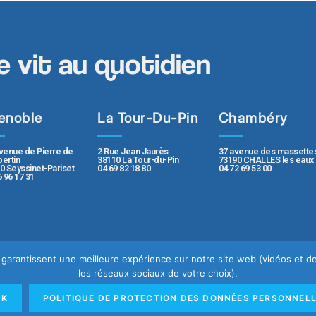
e vit au quotidien
enoble
La Tour-Du-Pin
Chambéry
2 Rue Jean Jaurès
37 avenue des massette
venue de Pierre de
38110 La Tour-du-Pin
73190 CHALLES les eaux
ertin
04 69 82 18 80
04 72 69 53 00
0 Seyssinet-Pariset
6 96 17 31
us garantissent une meilleure expérience sur notre site web (vidéos et
les réseaux sociaux de votre choix).
e
Mentions légales
OK
POLITIQUE DE PROTECTION DES DONNÉES PERSONNEL
rsonnelles
Rapport de transparence