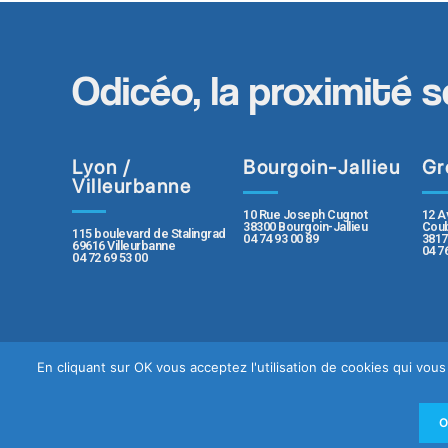
Odicéo, la proximité s
Lyon /
Bourgoin-Jallieu
Gr
Villeurbanne
10 Rue Joseph Cugnot
12 A
38300 Bourgoin-Jallieu
Coub
115 boulevard de Stalingrad
04 74 93 00 89
3817
69616 Villeurbanne
04 7
04 72 69 53 00
En cliquant sur OK vous acceptez l'utilisation de cookies qui vo
Contact
Plan du sit
Politique de protection des données pe