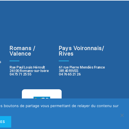
Romans /
Pays Voironnais/
Valence
Rives
s
Rue Paul Louis Héroult
61 rue Pierre Mendès France
26100 Romans-sur-Isère
38140 RIVES
04 75 71 25 55
04 76 65 21 26
 des boutons de partage vous permettant de relayer du contenu sur
LES