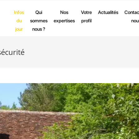
Infos
Qui
Nos
Votre
Actualités
Contac
du
sommes
expertises
profil
nou
jour
nous ?
sécurité