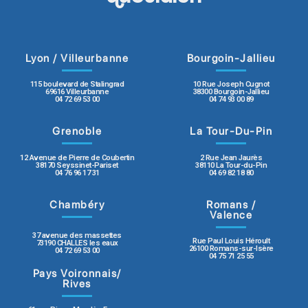
Lyon / Villeurbanne
Bourgoin-Jallieu
115 boulevard de Stalingrad
10 Rue Joseph Cugnot
69616 Villeurbanne
38300 Bourgoin-Jallieu
04 72 69 53 00
04 74 93 00 89
Grenoble
La Tour-Du-Pin
12 Avenue de Pierre de Coubertin
2 Rue Jean Jaurès
38170 Seyssinet-Pariset
38110 La Tour-du-Pin
04 76 96 17 31
04 69 82 18 80
Chambéry
Romans /
Valence
37 avenue des massettes
Rue Paul Louis Héroult
73190 CHALLES les eaux
26100 Romans-sur-Isère
04 72 69 53 00
04 75 71 25 55
Pays Voironnais/
Rives