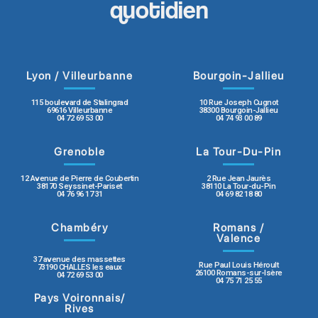
quotidien
Lyon / Villeurbanne
Bourgoin-Jallieu
115 boulevard de Stalingrad
10 Rue Joseph Cugnot
69616 Villeurbanne
38300 Bourgoin-Jallieu
04 72 69 53 00
04 74 93 00 89
Grenoble
La Tour-Du-Pin
12 Avenue de Pierre de Coubertin
2 Rue Jean Jaurès
38170 Seyssinet-Pariset
38110 La Tour-du-Pin
04 76 96 17 31
04 69 82 18 80
Chambéry
Romans /
Valence
37 avenue des massettes
Rue Paul Louis Héroult
73190 CHALLES les eaux
26100 Romans-sur-Isère
04 72 69 53 00
04 75 71 25 55
Pays Voironnais/
Rives