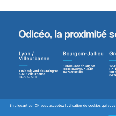
Odicéo, la proximité s
Lyon /
Bourgoin-Jallieu
Gr
Villeurbanne
10 Rue Joseph Cugnot
12 A
38300 Bourgoin-Jallieu
Coub
115 boulevard de Stalingrad
04 74 93 00 89
3817
69616 Villeurbanne
04 7
04 72 69 53 00
En cliquant sur OK vous acceptez l'utilisation de cookies qui vo
Contact
Plan du sit