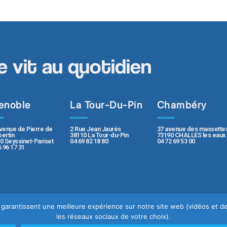
e vit au quotidien
enoble
La Tour-Du-Pin
Chambéry
2 Rue Jean Jaurès
37 avenue des massette
venue de Pierre de
38110 La Tour-du-Pin
73190 CHALLES les eaux
ertin
04 69 82 18 80
04 72 69 53 00
0 Seyssinet-Pariset
6 96 17 31
us garantissent une meilleure expérience sur notre site web (vidéos et
les réseaux sociaux de votre choix).
e
Mentions légales