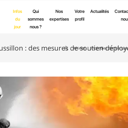
Infos
Qui
Nos
Votre
Actualités
Contac
du
sommes
expertises
profil
nou
jour
nous ?
ssillon : des mesures de soutien déployé
>
Articles
>
Incendies dans le Lan