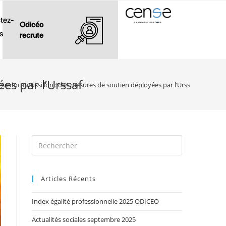
tez-
Odicéo
s
recrute
es par l’Urssaf
guedoc-Roussillon : des mesures de soutien déployées par l’Urssaf
Articles Récents
Index égalité professionnelle 2025 ODICEO
Actualités sociales septembre 2025