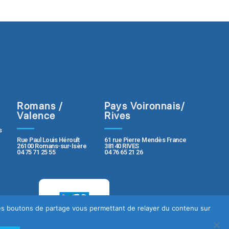
Romans /
Pays Voironnais/
Valence
Rives
s
Rue Paul Louis Héroult
61 rue Pierre Mendès France
26100 Romans-sur-Isère
38140 RIVES
04 75 71 25 55
04 76 65 21 26
 des boutons de partage vous permettant de relayer du contenu sur