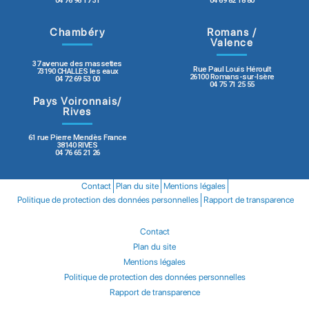
04 76 96 17 31
04 69 82 18 80
Chambéry
Romans /
Valence
37 avenue des massettes
Rue Paul Louis Héroult
73190 CHALLES les eaux
26100 Romans-sur-Isère
04 72 69 53 00
04 75 71 25 55
Pays Voironnais/
Rives
61 rue Pierre Mendès France
38140 RIVES
04 76 65 21 26
Contact
Plan du site
Mentions légales
Politique de protection des données personnelles
Rapport de transparence
Contact
Plan du site
Mentions légales
Politique de protection des données personnelles
Rapport de transparence