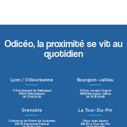
Odicéo, la proximité se vit au
quotidien
Lyon / Villeurbanne
Bourgoin-Jallieu
115 boulevard de Stalingrad
10 Rue Joseph Cugnot
69616 Villeurbanne
38300 Bourgoin-Jallieu
04 72 69 53 00
04 74 93 00 89
Grenoble
La Tour-Du-Pin
12 Avenue de Pierre de Coubertin
2 Rue Jean Jaurès
38170 Seyssinet-Pariset
38110 La Tour-du-Pin