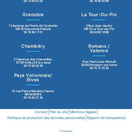
04 72 69 53 00
04 74 93 00 89
Grenoble
La Tour-Du-Pin
12 Avenue de Pierre de Coubertin
2 Rue Jean Jaurès
38170 Seyssinet-Pariset
38110 La Tour-du-Pin
04 76 96 17 31
04 69 82 18 80
Chambéry
Romans /
Valence
37 avenue des massettes
Rue Paul Louis Héroult
73190 CHALLES les eaux
26100 Romans-sur-Isère
04 72 69 53 00
04 75 71 25 55
Pays Voironnais/
Rives
61 rue Pierre Mendès France
38140 RIVES
04 76 65 21 26
Contact
Plan du site
Mentions légales
Politique de protection des données personnelles
Rapport de transparence
Contact