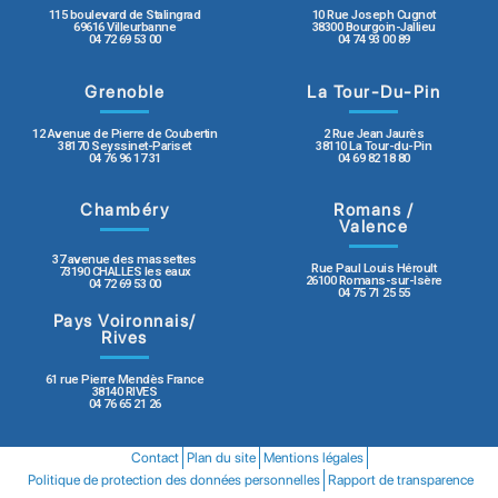
115 boulevard de Stalingrad
10 Rue Joseph Cugnot
69616 Villeurbanne
38300 Bourgoin-Jallieu
04 72 69 53 00
04 74 93 00 89
Grenoble
La Tour-Du-Pin
12 Avenue de Pierre de Coubertin
2 Rue Jean Jaurès
38170 Seyssinet-Pariset
38110 La Tour-du-Pin
04 76 96 17 31
04 69 82 18 80
Chambéry
Romans /
Valence
37 avenue des massettes
Rue Paul Louis Héroult
73190 CHALLES les eaux
26100 Romans-sur-Isère
04 72 69 53 00
04 75 71 25 55
Pays Voironnais/
Rives
61 rue Pierre Mendès France
38140 RIVES
04 76 65 21 26
Contact
Plan du site
Mentions légales
Politique de protection des données personnelles
Rapport de transparence